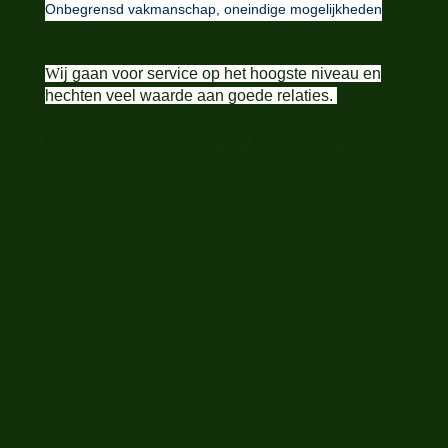
Onbegrensd vakmanschap, oneindige mogelijkheden
W
ij gaan voor service op het hoogste niveau en
hechten veel waarde aan goede relaties.
We blijven onszelf continu verbeteren en
ontwikkelen. Zo zijn we altijd op de hoogte van
de laatste trends en technieken.