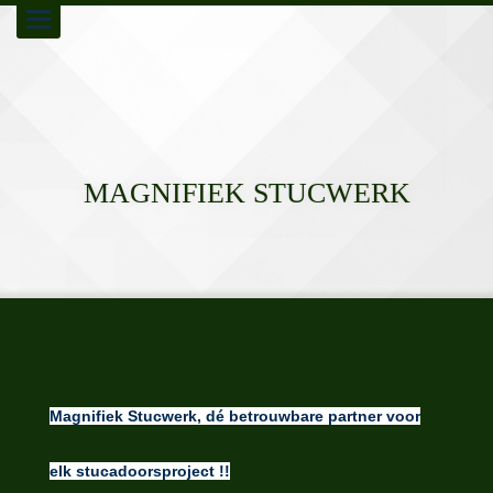
Toggle
navigation
MAGNIFIEK STUCWERK
Magnifiek Stucwerk, dé betrouwbare partner voor
elk stucadoorsproject !!