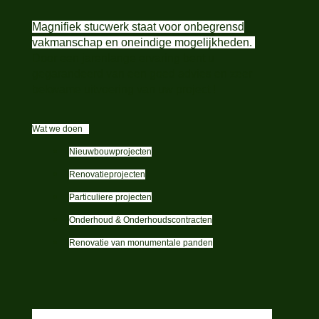
Magnifiek stucwerk staat voor onbegrensd
vakmanschap en oneindige mogelijkheden.
Door een jarenlange ervaring bent u
gegarandeerd van een goed advies en zeer
bekwame uitvoering van uw project !
Wat we doen
Nieuwbouwprojecten
Renovatieprojecten
Particuliere projecten
Onderhoud & Onderhoudscontracten
Renovatie van monumentale panden